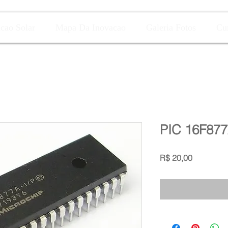
acao Solar
Mapa Da Inovacao
Galeria Fotos
Cu
PIC 16F87
Preço
R$ 20,00