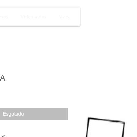
rsos
Video aulas
Mais...
7A
Esgotado