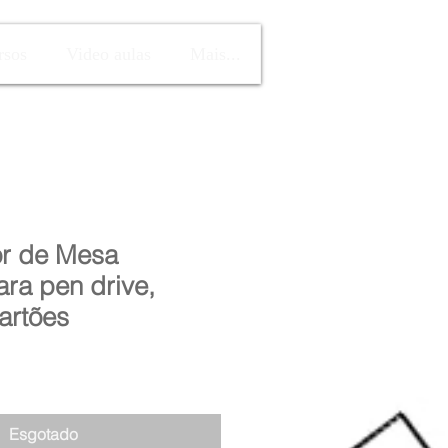
rsos
Video aulas
Mais...
r de Mesa
ara pen drive,
artões
Esgotado