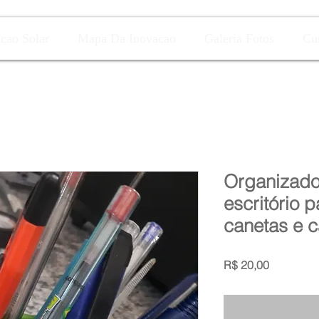
acao Solar
Mapa Da Inovacao
Galeria Fotos
Cu
Organizado
escritório p
canetas e c
Preço
R$ 20,00