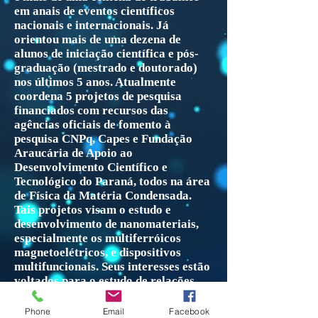
em anais de eventos científicos
nacionais e internacionais. Já
orientou mais de uma dezena de
alunos de iniciação científica e pós-
graduação (mestrado e doutorado)
nos últimos 5 anos. Atualmente
coordena 5 projetos de pesquisa
financiados com recursos das
agências oficiais de fomento à
pesquisa CNPq, Capes e Fundação
Araucária de Apoio ao
Desenvolvimento Científico e
Tecnológico do Paraná, todos na área
de Física da Matéria Condensada.
Tais projetos visam o estudo e
desenvolvimento de nanomateriais,
especialmente os multiferróicos
magnetoelétricos, e dispositivos
multifuncionais. Seus interesses estão
voltados para o estudo de relações
estrutura/propriedades em
multiferroicos magnetoelétricos, com
Phone
Email
Facebook